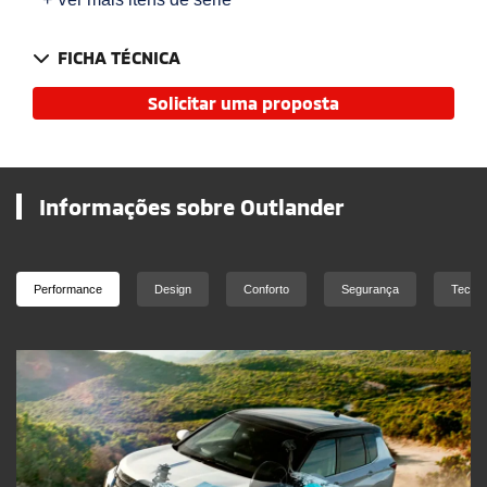
FICHA TÉCNICA
Solicitar uma proposta
Informações sobre Outlander
Performance
Design
Conforto
Segurança
Tecnol