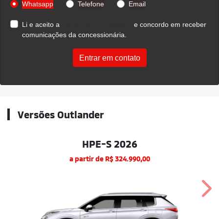
Whatsapp
Telefone
Email
Li e aceito a
Política de Privacidade
e concordo em receber
comunicações da concessionária.
Entrar em contato
Versões Outlander
HPE-S 2026
a partir de R$ 324.990,00
Nex