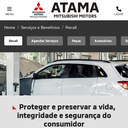
MENU
LIGAR
Home
Serviços e Benefícios
Recall
Recall
Agendar Serviços
Peças
Acessórios
S
Proteger e preservar a vida,
integridade e segurança do
consumidor