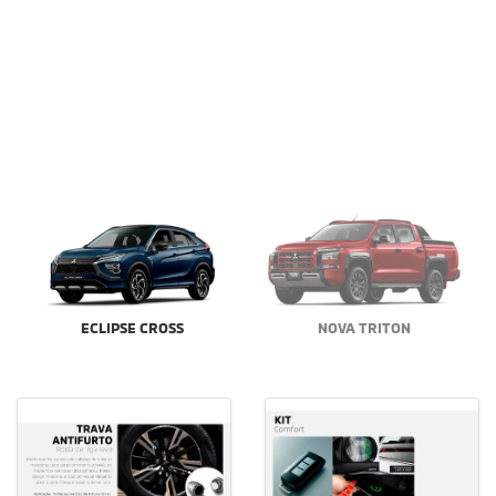
RETROVISORES
Solicitar cotação
Solicitar cotação
Modelo
Modelo
ECLIPSE CROSS
ECLIPSE CROSS
Acessório
Acessório
SENSOR DE
KIT PREMIUM SOUND
ESTACIONAMENTO
Solicitar cotação
Solicitar cotação