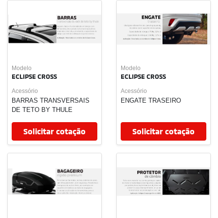
Ligalima Comércio de Veículos e Peças LTDA
CNPJ: 28.470.130/0001-07
Trabalhe Conosco
Sobre
Novos
Triton Terra