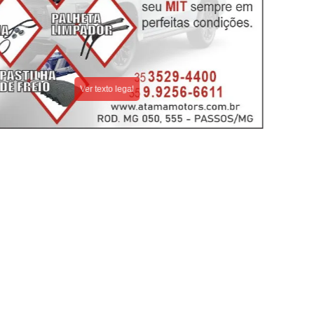
ECLIPSE CROSS
NOVA TRITON
Modelo
Modelo
ECLIPSE CROSS
ECLIPSE CROSS
Acessório
Acessório
TRAVA ANTIFURTO
KIT COMFORT
Solicitar cotação
Solicitar cotação