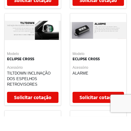
Consórcio
Recall
Sem parar
Contato
Fale conosco
Trabalhe conosco
Mundo MIT
No trânsito, enxergar o outro salva vidas.
Desenvolvido pela DEALERSPACE ® Direitos Reservados.