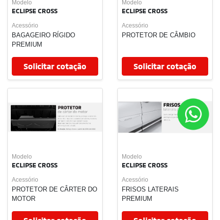
Nova Triton
Eclipse Cross
Outlander
Seminovos
Vendas Diretas
Serviços e Benefícios
Agendar Serviços
Peças
Acessórios
Seguros
Financiamento