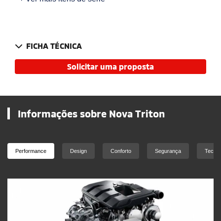
FICHA TÉCNICA
Solicitar uma proposta
Informações sobre Nova Triton
Performance
Design
Conforto
Segurança
Tecnol