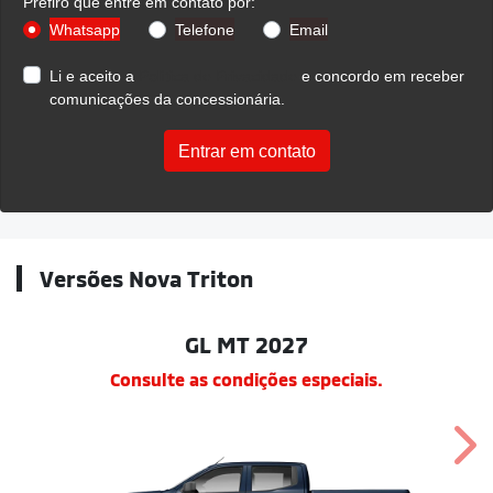
Prefiro que entre em contato por:
Whatsapp
Telefone
Email
Li e aceito a
Política de Privacidade
e concordo em receber
comunicações da concessionária.
Entrar em contato
Versões Nova Triton
GL MT 2027
Consulte as condições especiais.
Nex