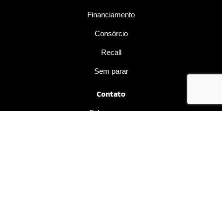
Financiamento
Consórcio
Recall
Sem parar
Contato
Fale conosco
Trabalhe conosco
Mundo MIT
No trânsito, enxergar o outro salva vidas.
Desenvolvido pela DEALERSPACE ® Direitos Reservados.