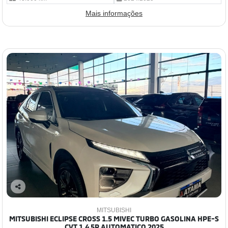
Mais informações
Co
mp
MITSUBISHI
arti
MITSUBISHI ECLIPSE CROSS 1.5 MIVEC TURBO GASOLINA HPE-S
lhe
CVT 1.4 5P AUTOMATICO 2025