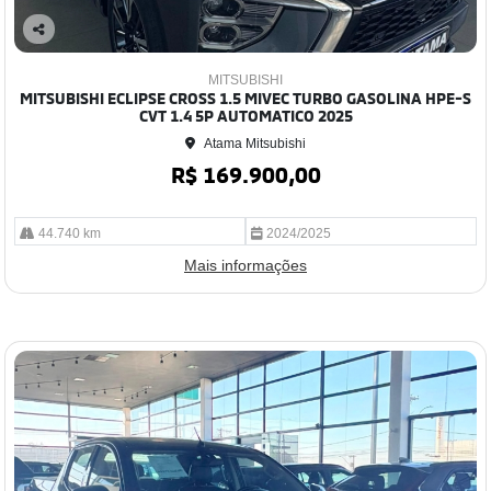
Co
mp
MITSUBISHI
arti
MITSUBISHI ECLIPSE CROSS 1.5 MIVEC TURBO GASOLINA HPE-S
lhe
CVT 1.4 5P AUTOMATICO 2025
Atama Mitsubishi
R$ 169.900,00
44.740 km
2024/2025
Mais informações