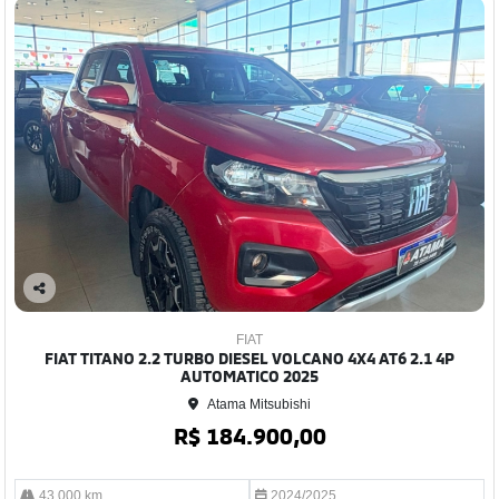
Co
mp
FIAT
arti
FIAT TITANO 2.2 TURBO DIESEL VOLCANO 4X4 AT6 2.1 4P
lhe
AUTOMATICO 2025
Atama Mitsubishi
R$ 184.900,00
43.000 km
2024/2025