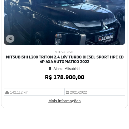
Co
mp
MITSUBISHI
arti
MITSUBISHI L200 TRITON 2.4 16V TURBO DIESEL SPORT HPE CD
lhe
4P 4X4 AUTOMATICO 2022
Atama Mitsubishi
R$ 178.900,00
142.112 km
2021/2022
Mais informações