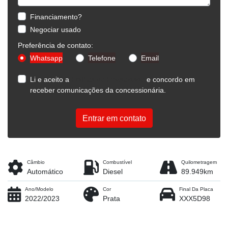
Financiamento?
Negociar usado
Preferência de contato:
Whatsapp
Telefone
Email
Li e aceito a
Política de Privacidade
e concordo em
receber comunicações da concessionária.
Entrar em contato
Câmbio
Combustível
Quilometragem
Automático
Diesel
89.949km
Ano/Modelo
Cor
Final Da Placa
2022/2023
Prata
XXX5D98