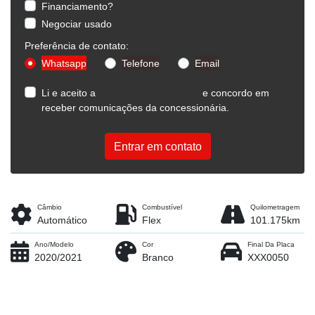
Financiamento?
Negociar usado
Preferência de contato:
Whatsapp
Telefone
Email
Li e aceito a
Política de Privacidade
e concordo em
receber comunicações da concessionária.
Entrar em contato
Câmbio
Combustível
Quilometragem
Automático
Flex
101.175km
Ano/Modelo
Cor
Final Da Placa
2020/2021
Branco
XXX0050