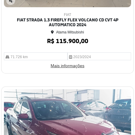
Co
mp
FIAT
arti
FIAT STRADA 1.3 FIREFLY FLEX VOLCANO CD CVT 4P
lhe
AUTOMATICO 2024
Atama Mitsubishi
R$ 115.900,00
71.726 km
2023/2024
Mais informações