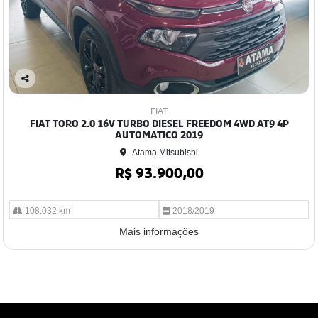
Co
mp
FIAT
arti
FIAT TORO 2.0 16V TURBO DIESEL FREEDOM 4WD AT9 4P
lhe
AUTOMATICO 2019
Atama Mitsubishi
R$ 93.900,00
108.032 km
2018/2019
Mais informações