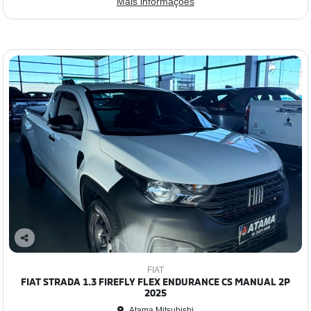
Mais informações
Co
mp
FIAT
arti
FIAT STRADA 1.3 FIREFLY FLEX ENDURANCE CS MANUAL 2P
lhe
2025
Atama Mitsubishi