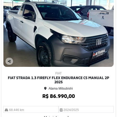
Co
mp
FIAT
arti
FIAT STRADA 1.3 FIREFLY FLEX ENDURANCE CS MANUAL 2P
lhe
2025
Atama Mitsubishi
R$ 86.990,00
68.446 km
2024/2025