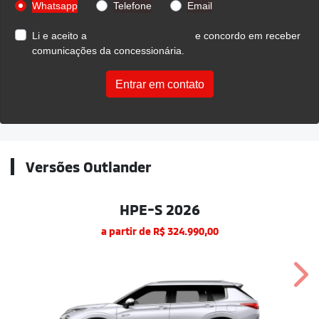
Whatsapp
Telefone
Email
Li e aceito a
Política de Privacidade
e concordo em receber
comunicações da concessionária.
Entrar em contato
Versões Outlander
HPE-S 2026
a partir de R$ 324.990,00
Nex