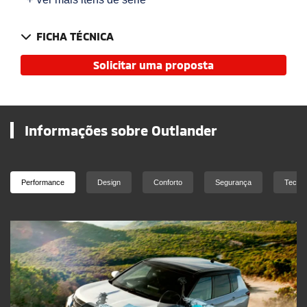
FICHA TÉCNICA
Solicitar uma proposta
Informações sobre Outlander
Performance
Design
Conforto
Segurança
Tecnol