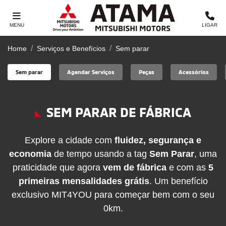
MENU
LIGAR
Home
Serviços e Benefícios
Sem parar
Sem parar
Agendar Serviços
Peças
Acessórios
SEM PARAR DE FÁBRICA
Explore a cidade com
fluidez, segurança e
economia
de tempo usando a tag
Sem Parar
, uma
praticidade que agora
vem de fábrica
e com as
5
primeiras mensalidades grátis
. Um benefício
exclusivo MIT4YOU para começar bem com o seu
0km.