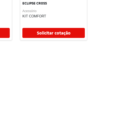
Solicitar cotação
Modelo
ECLIPSE CROSS
Acessório
RACK
ORGANIZAR DE OBJETOS PORTA
MALAS
Solicitar cotação