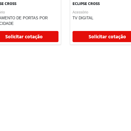
Solicitar cotação
Solicitar cotação
o
Modelo
SE CROSS
ECLIPSE CROSS
rio
Acessório
GEIRO PREMIUM
BAGAGEIRO DOBRÁVEL PARA 
DE TETO BY THULE
Solicitar cotação
Solicitar cotação