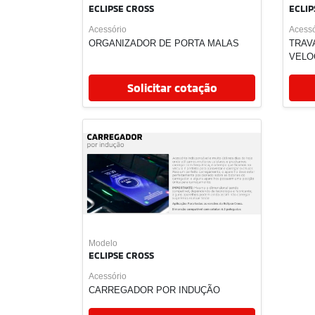
Solicitar cotação
Modelo
Model
ECLIPSE CROSS
ECLIP
Acessório
Acessó
SUPORTE PARA PRANCHA DE SUFR
BAGA
BY THULE
Solicitar cotação