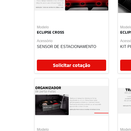
Modelo
Model
ECLIPSE CROSS
ECLIP
Acessório
Acessó
TRAVA ANTIFURTO
KIT 
Solicitar cotação
Modelo
Model
ECLIPSE CROSS
ECLIP
Acessório
Acessó
ACIONAMENTO AUTOMATIZADO DA
ADAP
TAMPA TRASEIRA