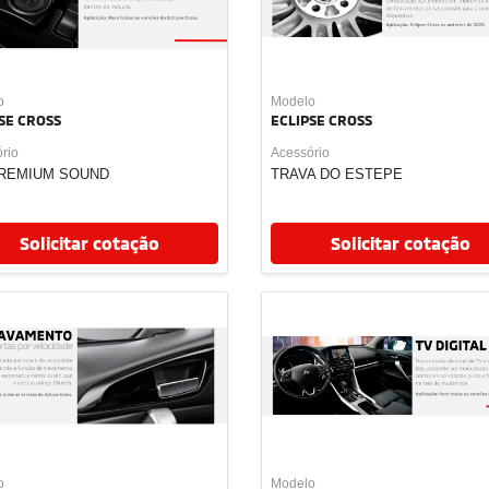
o
Modelo
SE CROSS
ECLIPSE CROSS
rio
Acessório
COMFORT
CAPA PET
Solicitar cotação
Solicitar cotação
o
Modelo
SE CROSS
ECLIPSE CROSS
rio
Acessório
TADOR DE SUPORTE
SUPORTE DE BIKE