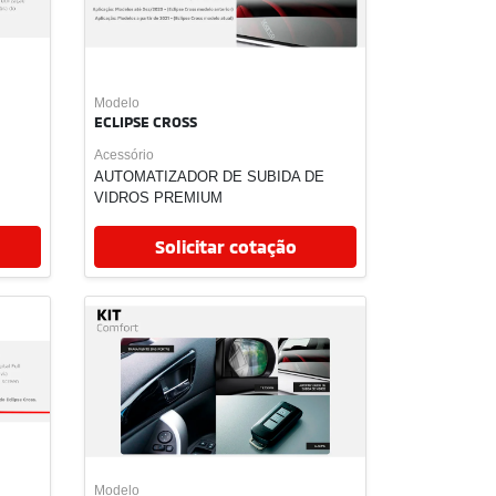
Modelo
ECLIPSE CROSS
Acessório
CAMA PET
Solicitar cotação
Modelo
ECLIPSE CROSS
Acessório
SUPORTE DE BIKE BY THULE