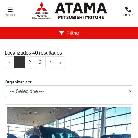
MENU
LIGAR
Filtrar
Localizados 40 resultados
‹
1
2
3
4
›
Organizar por