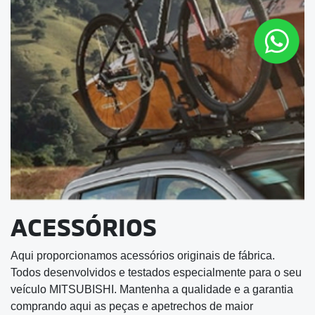
Peças
Acessórios
Seguros
Financiamento
Consórcio
Recall
Sem parar
Contato
Fale conosco
Trabalhe conosco
Mundo MIT