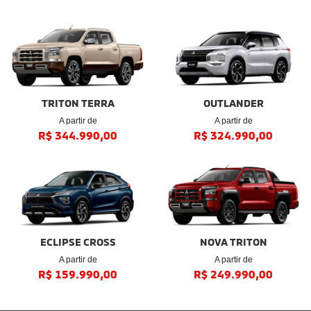
SAIBA MAIS
TEST-DRIVE
Tenha a experiência real com a Mitsubishi, venha fazer
test-drive com nossos veículos. Aproveite para conhecer
toda a potência dos nossos 4x4.
SAIBA MAIS