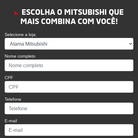
Atama Mitsubishi
Rodovia MG-050, 555 - Nossa Senhora das Graças
Passos - Minas Gerais
Como chegar
TELEFONE
(35) 3529-4400
WHATSAPP
(35) 99256-6566
HORÁRIOS DE FUNCIONAMENTO