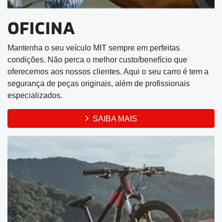
Sobre
Novos
Triton Terra
Nova Triton
Eclipse Cross
Outlander
Seminovos
Vendas Diretas
Serviços e Benefícios
Agendar Serviços