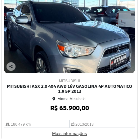
Co
mp
MITSUBISHI
arti
MITSUBISHI ASX 2.0 4X4 AWD 16V GASOLINA 4P AUTOMATICO
lhe
1.9 5P 2013
Atama Mitsubishi
R$ 65.900,00
186.479 km
2013/2013
Mais informações