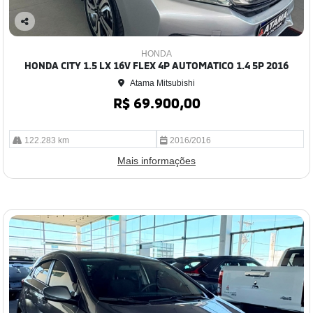
Co
mp
HONDA
arti
HONDA CITY 1.5 LX 16V FLEX 4P AUTOMATICO 1.4 5P 2016
lhe
Atama Mitsubishi
R$ 69.900,00
122.283 km
2016/2016
Mais informações