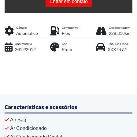
Entrar em contato
Câmbio
Combustível
Quilometragem
Automático
Flex
228.318km
Ano/Modelo
Cor
Final Da Placa
2012/2012
Preto
XXX7R77
Características e acessórios
Air Bag
Ar Condicionado
Ar Condicionado Digital