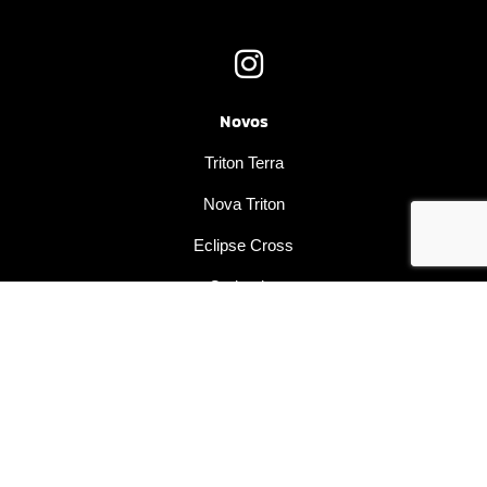
Novos
Triton Terra
Nova Triton
Eclipse Cross
Outlander
Seminovos
Vendas Diretas
Serviços e Benefícios
Agendar Serviços