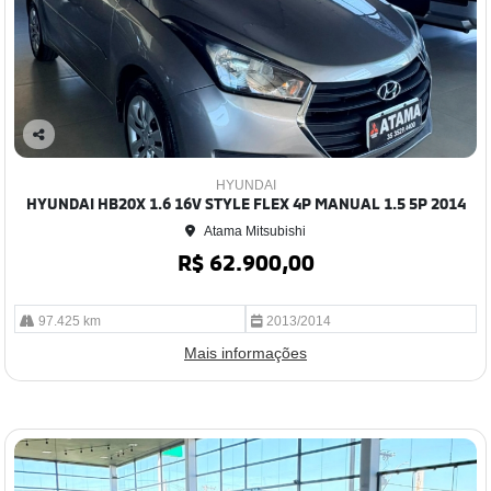
Co
mp
HYUNDAI
arti
HYUNDAI HB20X 1.6 16V STYLE FLEX 4P MANUAL 1.5 5P 2014
lhe
Atama Mitsubishi
R$ 62.900,00
97.425 km
2013/2014
Mais informações