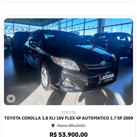
Co
mp
TOYOTA
arti
TOYOTA COROLLA 1.8 XLI 16V FLEX 4P AUTOMATICO 1.7 5P 2009
lhe
Atama Mitsubishi
R$ 53.900,00