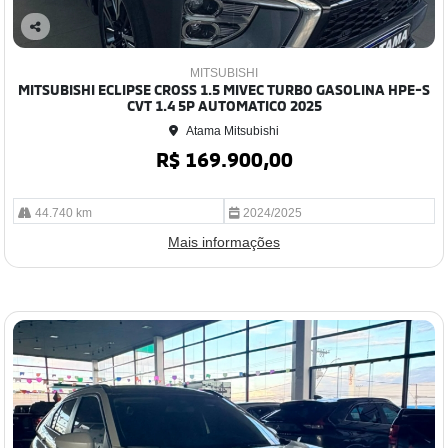
Co
mp
MITSUBISHI
arti
MITSUBISHI ECLIPSE CROSS 1.5 MIVEC TURBO GASOLINA HPE-S
lhe
CVT 1.4 5P AUTOMATICO 2025
Atama Mitsubishi
R$ 169.900,00
44.740 km
2024/2025
Mais informações