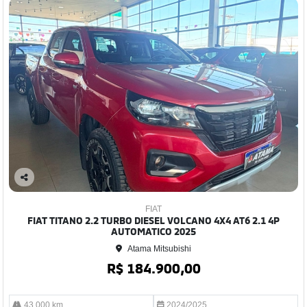
Co
mp
FIAT
arti
FIAT TITANO 2.2 TURBO DIESEL VOLCANO 4X4 AT6 2.1 4P
lhe
AUTOMATICO 2025
Atama Mitsubishi
R$ 184.900,00
43.000 km
2024/2025