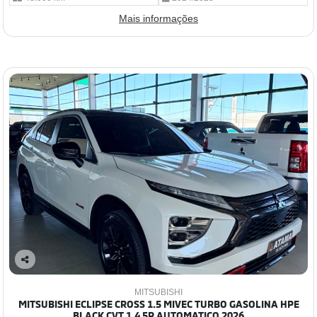
Mais informações
Co
mp
MITSUBISHI
arti
MITSUBISHI ECLIPSE CROSS 1.5 MIVEC TURBO GASOLINA HPE
lhe
BLACK CVT 1.4 5P AUTOMATICO 2026