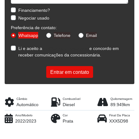
Financiamento?
Negociar usado
Preferência de contato:
Whatsapp
Telefone
Email
Li e aceito a
Política de Privacidade
e concordo em
receber comunicações da concessionária.
Entrar em contato
Câmbio
Combustível
Quilometragem
Automático
Diesel
89.949km
Ano/Modelo
Cor
Final Da Placa
2022/2023
Prata
XXX5D98