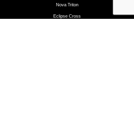
Nova Triton
Eclipse Cross
Outlander
Seminovos
Vendas Diretas
Serviços e Benefícios
Agendar Serviços
Peças
Acessórios
Seguros
Financiamento
Consórcio