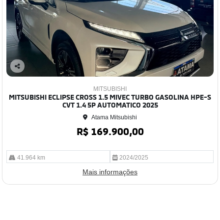
Co
mp
MITSUBISHI
arti
MITSUBISHI ECLIPSE CROSS 1.5 MIVEC TURBO GASOLINA HPE-S
lhe
CVT 1.4 5P AUTOMATICO 2025
Atama Mitsubishi
R$ 169.900,00
41.964 km
2024/2025
Mais informações